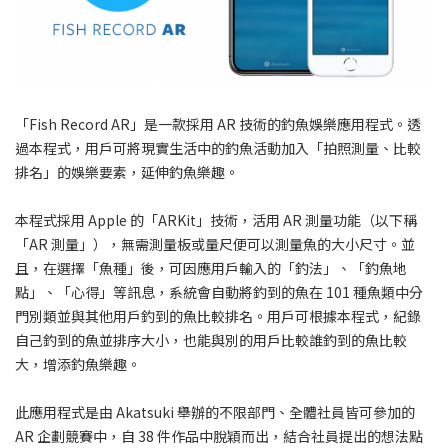
「Fish Record AR」是一款採用 AR 技術的釣魚娛樂應用程式。透
過本程式，用戶可將現實生活中的釣魚活動加入「拍照測量、比較
排名」的娛樂要素，延伸釣魚樂趣。
本程式採用 Apple 的「ARKit」技術，活用 AR 測量功能（以下稱
「AR 測量」），無需測量板或量尺便可以測量魚的大小尺寸。並
且，在選擇「魚種」後，可因應用戶輸入的「釣法」、「釣魚地
點」、「心得」等訊息，系統會自動將釣到的魚在 101 種魚類中分
門別類並與其他用戶釣到的魚比較排名。用戶可根據本程式，紀錄
自己釣到的魚並排序大小，也能與別的用戶比較誰釣到的魚比較
大，增添釣魚樂趣。
此應用程式是由 Akatsuki 舉辦的不限部門、全體社員皆可參加的
AR 企劃競賽中，自 38 件作品中脫穎而出，結合社員提出的想法點