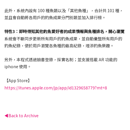
此外，系統內設有 100 種魚類以及「其他魚種」，合計共 101 種，
並且會自動將各用戶的釣魚成果分門別類並加入排行榜。
特性3：即時得知其他釣魚愛好者的成果情報與魚種排名，開心瀏覽
系統會不斷同步更新所有用戶的釣魚成果，並自動彙整所有用戶的
釣魚紀錄，便於用戶瀏覽各魚種的最高紀錄，增添釣魚樂趣。
另外，本程式透過臉書登錄，採實名制；並支援搭載 AR 功能的
iphone 使用。
【App Store】
https://itunes.apple.com/jp/app/id1329658779?mt=8
Back to Archive