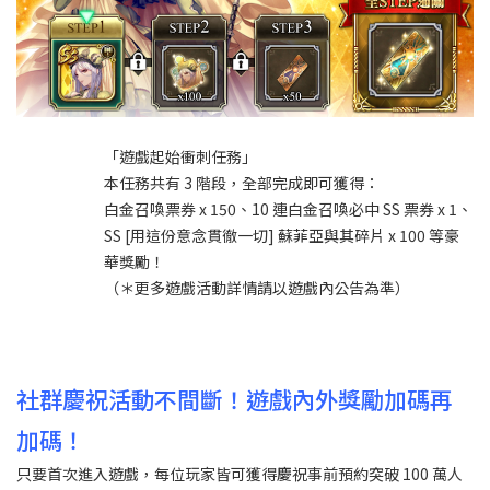
「遊戲起始衝刺任務」
本任務共有 3 階段，全部完成即可獲得：
白金召喚票券 x 150、10 連白金召喚必中 SS 票券 x 1、
SS [用這份意念貫徹一切] 蘇菲亞與其碎片 x 100 等豪
華獎勵！
（＊更多遊戲活動詳情請以遊戲內公告為準）
社群慶祝活動不間斷！遊戲內外獎勵加碼再
加碼！
只要首次進入遊戲，每位玩家皆可獲得慶祝事前預約突破 100 萬人