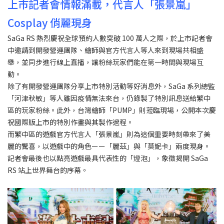
上市記者會情報滿載，代言人「張景嵐」
Cosplay 俏麗現身
SaGa RS 熱烈慶祝全球預約人數突破 100 萬人之際，於上市記者會
中邀請到開發營運團隊、繪師與官方代言人等人來到現場共相盛
舉，並同步進行線上直播，讓粉絲玩家們能在第一時間與現場互
動。
除了有開發營運團隊分享上市特別活動等好消息外，SaGa 系列總監
「河津秋敏」等人雖因疫情無法來台，仍錄製了特別訊息送給繁中
區的玩家粉絲。此外，台灣繪師「PUMP」則蒞臨現場，公開本次慶
祝國際版上市的特別作畫與其製作過程。
而繁中區的遊戲官方代言人「張景嵐」則為這個重要時刻帶來了美
麗的驚喜，以遊戲中的角色ーー「麗茲」與「莫妮卡」兩度現身。
記者會最後也以點亮遊戲最具代表性的「燈泡」，象徵揭開 SaGa
RS 站上世界舞台的序幕。