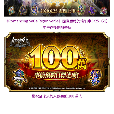
《Romancing SaGa Re;univerSe》國際版將於端午節 6/25（四）
中午過後開放遊玩
慶祝全球預約人數突破 100 萬人