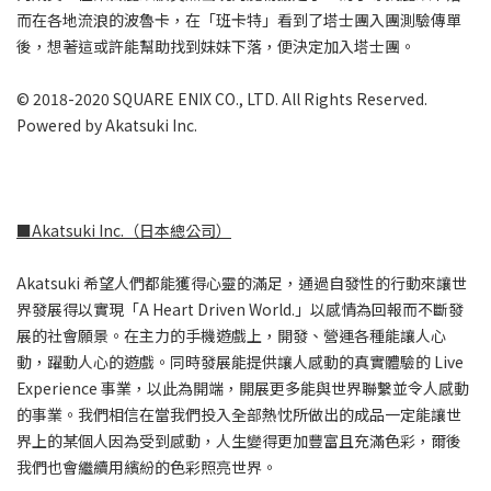
而在各地流浪的波魯卡，在「班卡特」看到了塔士團入團測驗傳單
後，想著這或許能幫助找到妹妹下落，便決定加入塔士團。
© 2018-2020 SQUARE ENIX CO., LTD. All Rights Reserved.
Powered by Akatsuki Inc.
■Akatsuki Inc.（日本總公司）
Akatsuki 希望人們都能獲得心靈的滿足，通過自發性的行動來讓世
界發展得以實現「A Heart Driven World.」以感情為回報而不斷發
展的社會願景。在主力的手機遊戲上，開發、營運各種能讓人心
動，躍動人心的遊戲。同時發展能提供讓人感動的真實體驗的 Live
Experience 事業，以此為開端，開展更多能與世界聯繫並令人感動
的事業。我們相信在當我們投入全部熱忱所做出的成品一定能讓世
界上的某個人因為受到感動，人生變得更加豐富且充滿色彩，爾後
我們也會繼續用繽紛的色彩照亮世界。