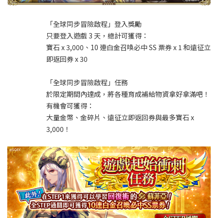
「全球同步冒險啟程」登入獎勵
只要登入遊戲 3 天，總計可獲得：
寶石 x 3,000、10 連白金召喚必中 SS 票券 x 1 和遠征立
即返回券 x 30
「全球同步冒險啟程」任務
於限定期間內達成，將各種育成補給物資拿好拿滿吧！
有機會可獲得：
大量金幣、金碎片、遠征立即返回券與最多寶石 x
3,000！