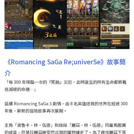
《Romancing SaGa Re;univerSe》故事簡
介
「每 300 年降臨一次的『死蝕』災厄，此時誕生的所有生命都將難
逃滅絕的命運…」
延續 Romancing SaGa 3 劇情，由 8 名英雄拯救的世界在經過 300
年後，嶄新的冒險故事再次展開。
主角「波魯卡・林・伍德」和妹妹「麗茲・林・伍德」同屬馬戲團
的成員，但某日麗茲被突然出現的魔物擄走了。為了尋找麗茲下落