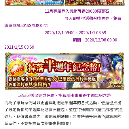
12月專屬登入獎勵可得20000顆寶石！
登入即獲得活動召喚票券，免費
獲得隨機5名SS風格
期間
2020/12/1 09:00 ~ 2020/1/1 08:59
期間：2020/12/08 09:00 ~
2021/1/15 08:59
玩家可透過完成任務、挑戰關卡來獲得半週年紀念幣
而為了讓玩家們可以更盡興地體驗半週年的各式活動，營運也推出
了限定折扣的半週年紀念寶石禮包，並在特殊商店中提供風格*的金
碎片、秘傳書與體力回復劑等的選擇，想要快速升級角色與等級的
玩家們，不妨把握這次的優惠期間喔！