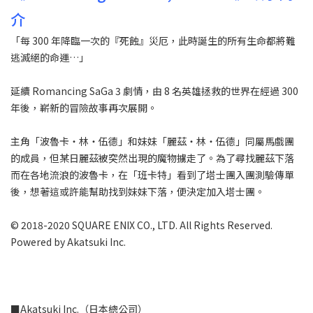
介
「每 300 年降臨一次的『死蝕』災厄，此時誕生的所有生命都將難
逃滅絕的命運…」
延續 Romancing SaGa 3 劇情，由 8 名英雄拯救的世界在經過 300
年後，嶄新的冒險故事再次展開。
主角「波魯卡・林・伍德」和妹妹「麗茲・林・伍德」同屬馬戲團
的成員，但某日麗茲被突然出現的魔物擄走了。為了尋找麗茲下落
而在各地流浪的波魯卡，在「班卡特」看到了塔士團入團測驗傳單
後，想著這或許能幫助找到妹妹下落，便決定加入塔士團。
© 2018-2020 SQUARE ENIX CO., LTD. All Rights Reserved.
Powered by Akatsuki Inc.
■Akatsuki Inc.（日本總公司）