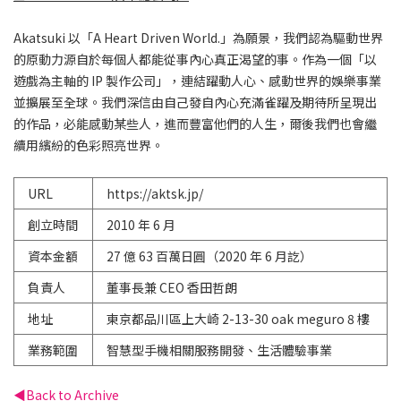
Akatsuki 以「A Heart Driven World.」為願景，我們認為驅動世界
的原動力源自於每個人都能從事內心真正渴望的事。作為一個「以
遊戲為主軸的 IP 製作公司」，連結躍動人心、感動世界的娛樂事業
並擴展至全球。我們深信由自己發自內心充滿雀躍及期待所呈現出
的作品，必能感動某些人，進而豐富他們的人生，爾後我們也會繼
續用繽紛的色彩照亮世界。
URL
https://aktsk.jp/
創立時間
2010 年 6 月
資本金額
27 億 63 百萬日圓（2020 年 6 月訖）
負責人
董事長兼 CEO 香田哲朗
地址
東京都品川區上大崎 2-13-30 oak meguro 8 樓
業務範圍
智慧型手機相關服務開發、生活體驗事業
Back to Archive