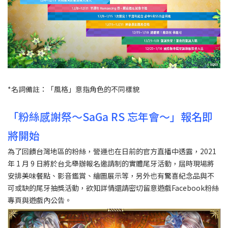
*名詞備註：「風格」意指角色的不同樣貌
「粉絲感謝祭～SaGa RS 忘年會～」報名即
將開始
為了回饋台灣地區的粉絲，營運也在日前的官方直播中透露，2021
年 1 月 9 日將於台北舉辦報名邀請制的實體尾牙活動，屆時現場將
安排美味餐點、影音鑑賞、繪圖展示等，另外也有驚喜紀念品與不
可或缺的尾牙抽獎活動，欲知詳情還請密切留意遊戲Facebook粉絲
專頁與遊戲內公告。