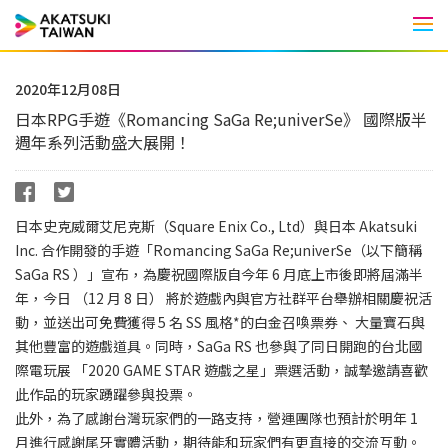
Men
2020年12月08日
日本RPG手遊《Romancing SaGa Re;univerSe》 國際版半
週年系列活動盛大展開！
日本史克威爾艾尼克斯（Square Enix Co., Ltd）與日本 Akatsuki
Inc. 合作開發的手遊「Romancing SaGa Re;univerSe（以下簡稱
SaGa RS ）」宣布，為慶祝國際版自今年 6 月底上市後即將屆滿半
年，今日 （12 月 8 日） 將於遊戲內與官方社群平台舉辦相關慶祝活
動，並送出可免費獲得 5 名 SS 風格*的白金召喚票券、 大量寶石與
其他豐富的遊戲道具。同時，SaGa RS 也參與了同日開跑的台北國
際電玩展 「2020 GAME STAR 遊戲之星」票選活動，誠摯邀請喜歡
此作品的玩家踴躍參與投票。
此外，為了感謝台灣玩家們的一路支持，營運團隊也預計於明年 1
月進行感謝尾牙實體活動，期待能和玩家們有更直接的交流互動。