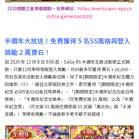
2020遊戲之星票選開跑，投票網站：
https://events.qoo-app.co
m/tca-gamestar2020/
半週年大放送！免費獲得 5 名SS風格與登入
獎勵 2 萬寶石！
自 2020 年 12 月 8 日 9:00 起，SaGa RS 半週年主題活動便正式開
跑，只要12月準時領取登入獎勵，共計最多可獲得 寶石 x 20,000，
而包含其他活動登入獎勵與任務，除了有[期間限定]半週年紀念體力
回復劑（小）、遠征立即返回券之外，更可獲得「[期間限定]半週年
紀念 必中5名SS白金召喚票券」、「[期間限定]半週年紀念白金召喚
票券」、「半週年紀念兌換券」（可免費兌換 SS 風格）以及「半週
年紀念幣」（可兌換 SS 風格巴爾德與 SS 武器「鳳炎劍」與「水波
音調」）等稀有獎勵。不論是新手老手都不容錯過！