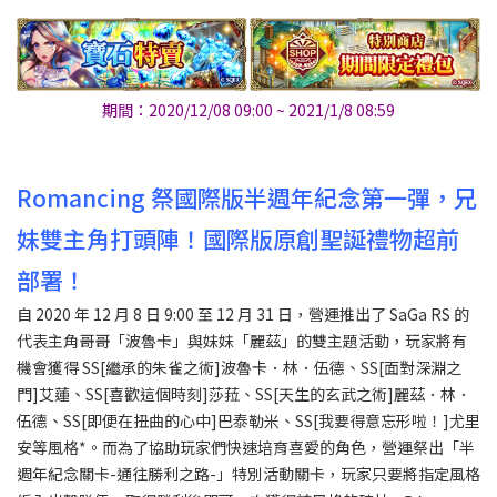
期間：2020/12/08 09:00 ~ 2021/1/8 08:59
Romancing 祭國際版半週年紀念第一彈，兄
妹雙主角打頭陣！國際版原創聖誕禮物超前
部署！
自 2020 年 12 月 8 日 9:00 至 12 月 31 日，營運推出了 SaGa RS 的
代表主角哥哥「波魯卡」與妹妹「麗茲」的雙主題活動，玩家將有
機會獲得 SS[繼承的朱雀之術]波魯卡．林．伍德、SS[面對深淵之
門]艾蓮、SS[喜歡這個時刻]莎菈、SS[天生的玄武之術]麗茲．林．
伍德、SS[即便在扭曲的心中]巴泰勒米、SS[我要得意忘形啦！]尤里
安等風格*。而為了協助玩家們快速培育喜愛的角色，營運祭出「半
週年紀念關卡-通往勝利之路-」特別活動關卡，玩家只要將指定風格