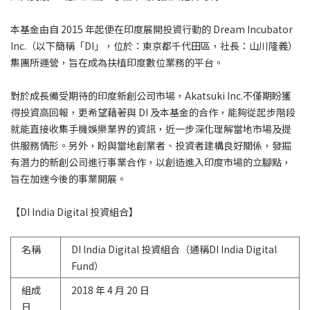
本基金由自 2015 年起便在印度展開投資行動的 Dream Incubator
Inc.（以下簡稱「DI」，位於：東京都千代田區，社長：山川隆義）
集團所運營，旨在成為扶植印度數位業務的平台。
對於成長備受期待的印度新創公司市場，Akatsuki Inc.不僅期盼獲
得投資高回報，更希望藉著與 DI 及本基金的合作，能夠從起步階段
就能直接收集手機娛樂業界的資訊，近一步深化理解當地市場及提
供服務情形。另外，盼與當地創業者、投資者建構良好關係，發掘
有潛力的新創公司進行事業合作，以創造進入印度市場的立腳點，
旨在加速今後的事業開展。
【DI India Digital 投資組合】
名稱
DI India Digital 投資組合（通稱DI India Digital
Fund）
組成
2018 年 4 月 20 日
日