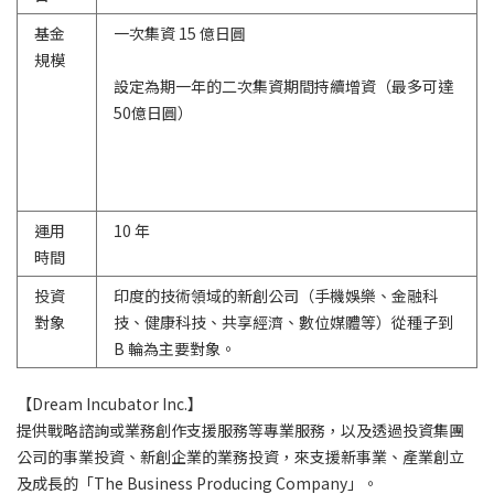
基金
一次集資 15 億日圓
規模
設定為期一年的二次集資期間持續增資（最多可達
50億日圓）
運用
10 年
時間
投資
印度的技術領域的新創公司（手機娛樂、金融科
對象
技、健康科技、共享經濟、數位媒體等）從種子到
B 輪為主要對象。
【Dream Incubator Inc.】
提供戰略諮詢或業務創作支援服務等專業服務，以及透過投資集團
公司的事業投資、新創企業的業務投資，來支援新事業、產業創立
及成長的「The Business Producing Company」。