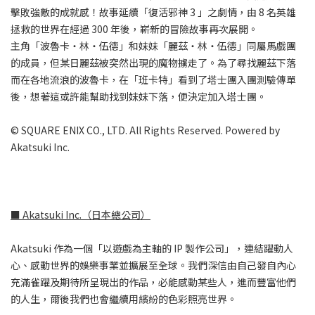
擊敗強敵的成就感！故事延續「復活邪神 3 」之劇情，由 8 名英雄
拯救的世界在經過 300 年後，嶄新的冒險故事再次展開。
主角「波魯卡・林・伍德」和妹妹「麗茲・林・伍德」同屬馬戲團
的成員，但某日麗茲被突然出現的魔物擄走了。為了尋找麗茲下落
而在各地流浪的波魯卡，在「班卡特」看到了塔士團入團測驗傳單
後，想著這或許能幫助找到妹妹下落，便決定加入塔士團。
© SQUARE ENIX CO., LTD. All Rights Reserved. Powered by
Akatsuki Inc.
■ Akatsuki Inc.（日本總公司）
Akatsuki 作為一個「以遊戲為主軸的 IP 製作公司」，連結躍動人
心、感動世界的娛樂事業並擴展至全球。我們深信由自己發自內心
充滿雀躍及期待所呈現出的作品，必能感動某些人，進而豐富他們
的人生，爾後我們也會繼續用繽紛的色彩照亮世界。