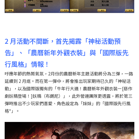
2 月活動不間斷，首先揭露「神秘活動預
告」、「農曆新年外觀衣裝」與「國際版先
行風格」情報！
呼應年節的熱鬧氣氛，2月份的農曆新年主題活動將分為三彈，一路
延續到 2 月底。而在第一彈中，將會推出玩家期待已久的「神秘活
動」，以及國際版獨有的「牛年行大運！農曆新年外觀衣裝ー[惡作
劇妖精登場！]妖精（布朗尼）」，此外營運團隊更透露，將於第三
彈時推出不少玩家們喜愛、角色設定為「妹妹」的「國際版先行風
格*」。