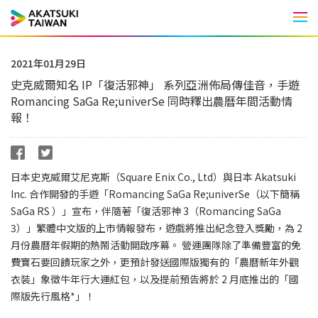
Men
2021年01月29日
史克威爾知名 IP「復活邪神」 系列亞洲佈局傳佳音，手遊
Romancing SaGa Re;univerSe 同時釋出農曆年間活動情
報！
日本史克威爾艾尼克斯（Square Enix Co., Ltd）與日本 Akatsuki
Inc. 合作開發的手遊「Romancing SaGa Re;univerSe（以下簡稱
SaGa RS ）」宣布，伴隨著「復活邪神 3（Romancing SaGa
3）」繁體中文版的上市情報發布，遊戲將推出紀念登入獎勵，為 2
月份農曆年假期的熱鬧活動開啟序幕。 營運團隊除了準備豐富的免
費寶石要回饋玩家之外，更預計發送國際版獨有的「農曆新年外觀
衣裝」象徵牛年行大運紅包，以及提前預告將於 2 月底推出的「國
際版先行風格*」！