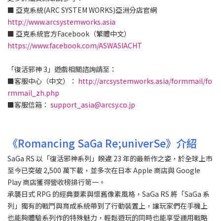
■ 亞克系統(ARC SYSTEM WORKS)亞洲分店官網
http://www.arcsystemworks.asia
■ 亞克系統官方Facebook（繁體中文）
https://www.facebook.com/ASWASIACHT
「復活邪神 3」遊戲相關諮詢請至：
■客服中心（中文）：
http://arcsystemworks.asia/formmail/fo
rmmail_zh.php
■客服信箱：
support_asia@arcsy.co.jp
《Romancing SaGa Re;univerSe》介紹
SaGa RS 以「復活邪神系列」睽違 23 年的最新作之姿，於全球上市
至今已突破 2,500 萬下載，並多次在日本 Apple 商店與 Google
Play 商店獲得營收榜排行第一。
承襲日式 RPG 的經典要素與懷舊像素風格，SaGa RS 將「SaGa 系
列」獨有的戰鬥與育成系統帶到了行動裝置上，讓玩家們在手機上
也能夠體驗系列作的特殊魅力，輕鬆遊玩的同時也能享受運用戰略