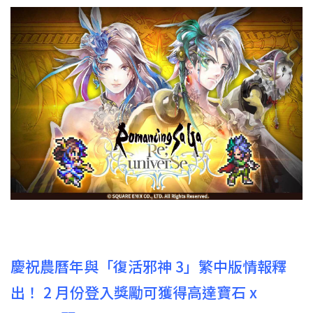
慶祝農曆年與「復活邪神 3」繁中版情報釋
出！ 2 月份登入獎勵可獲得高達寶石 x