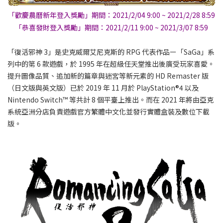
「歡慶農曆新年登入獎勵」期間：2021/2/04 9:00 ~ 2021/2/28 8:59
「恭喜發財登入獎勵」期間：2021/2/11 9:00 ~ 2021/3/07 8:59
「復活邪神 3」是史克威爾艾尼克斯的 RPG 代表作品ー「SaGa」系
列中的第 6 款遊戲，於 1995 年在超級任天堂推出後廣受玩家喜愛。
提升圖像品質、追加新的篇章與迷宮等新元素的 HD Remaster 版
（日文版與英文版）已於 2019 年 11 月於 PlayStation®4 以及
Nintendo Switch™ 等共計 8 個平臺上推出。而在 2021 年將由亞克
系統亞洲分店負責遊戲官方繁體中文化並發行實體盒裝及數位下載
版。