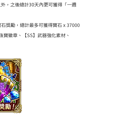
1 之外，之後總計30天內更可獲得「一週
獎勵，總計最多可獲得寶石 x 37000
、珠寶徽章、【SS】武器強化素材、