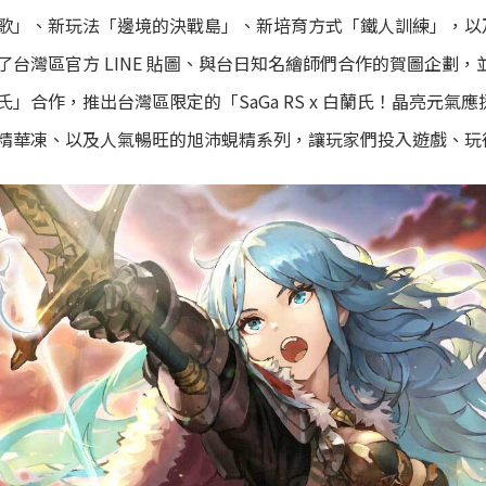
歌」、新玩法「邊境的決戰島」、新培育方式「鐵人訓練」，以及各
台灣區官方 LINE 貼圖、與台日知名繪師們合作的賀圖企劃
」合作，推出台灣區限定的「SaGa RS x 白蘭氏！晶亮元氣
精華凍、以及人氣暢旺的旭沛蜆精系列，讓玩家們投入遊戲、玩