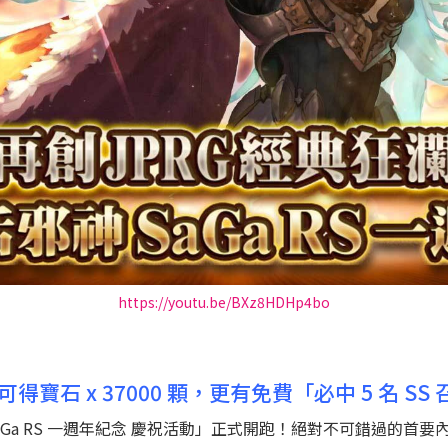
https://youtu.be/BXz8HDHp4bo
石 x 37000 顆，更有免費「必中 5 名 SS
後，「SaGa RS 一週年紀念 慶祝活動」正式開跑！絕對不可錯過的首要