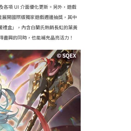
項 UI 介面優化更新。另外，遊戲
，並展開國際版獨家遊戲週邊抽獎，其中
應援禮盒」，內含白蘭氏熱銷長虹的葉黃
得盡興的同時，也能補充晶亮活力！