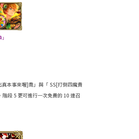
喚」
真本事來喔]喬」與「 SS[打倒四魔貴
階段 5 更可進行一次免費的 10 連召