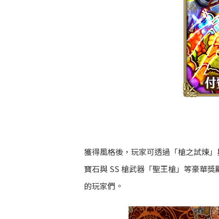
獲得風格後，玩家可透過「槍之試煉」
寶石與 SS 槍武器「聖王槍」等豪華
的玩家們。