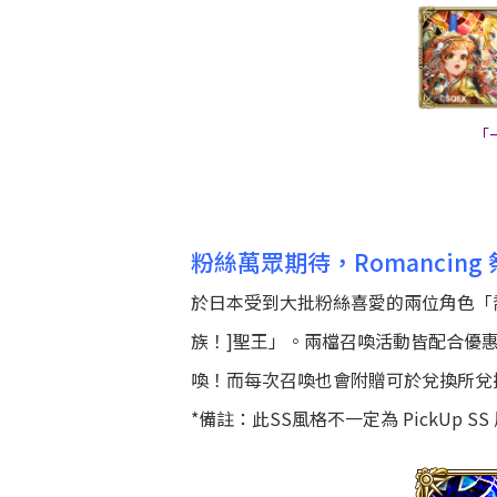
「
粉絲萬眾期待，Romancin
於日本受到大批粉絲喜愛的兩位角色「喬」
族！]聖王」。兩檔召喚活動皆配合優惠的 3
喚！而每次召喚也會附贈可於兌換所兌換多
*備註：此SS風格不一定為 PickUp SS