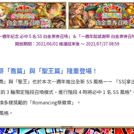
一週年紀念 必中 5 名 SS 白金票券召喚」＆「一週年超感謝祭 白金票券召
開放期間：2021/06/01 維護結束後 ～ 2021/07/27 08:59
g 祭「喬篇」與「聖王篇」隆重登場！
與「聖王」也於本次一週年推出全新 SS 風格ーー 「SS[拿出
 輪限定階段召喚模式，進行階段 4 時將必中 1 名 SS 風格*，
樣獎勵的「Romancing祭徽章」。
 風格。