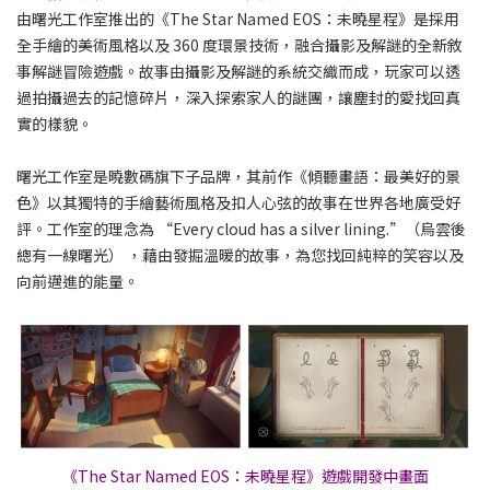
由曙光工作室推出的《The Star Named EOS：未曉星程》是採用
全手繪的美術風格以及 360 度環景技術，融合攝影及解謎的全新敘
事解謎冒險遊戲。故事由攝影及解謎的系統交織而成，玩家可以透
過拍攝過去的記憶碎片，深入探索家人的謎團，讓塵封的愛找回真
實的樣貌。
曙光工作室是曉數碼旗下子品牌，其前作《傾聽畫語：最美好的景
色》以其獨特的手繪藝術風格及扣人心弦的故事在世界各地廣受好
評。工作室的理念為 “Every cloud has a silver lining.”（烏雲後
總有一線曙光） ，藉由發掘溫暖的故事，為您找回純粹的笑容以及
向前邁進的能量。
《The Star Named EOS：未曉星程》遊戲開發中畫面