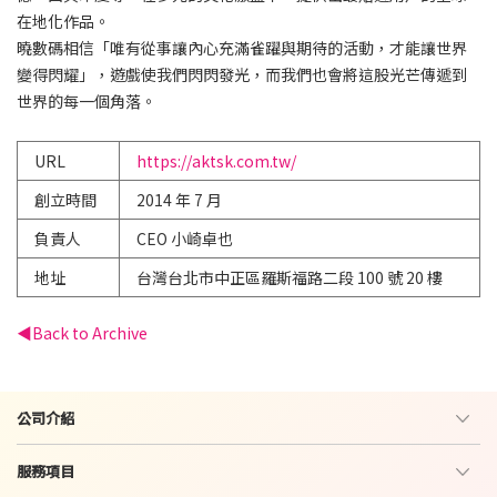
在地化作品。
曉數碼相信「唯有從事讓內心充滿雀躍與期待的活動，才能讓世界
變得閃耀」，遊戲使我們閃閃發光，而我們也會將這股光芒傳遞到
世界的每一個角落。
URL
https://aktsk.com.tw/
創立時間
2014 年 7 月
負責人
CEO 小崎卓也​​
地址
台灣台北市中正區羅斯福路二段 100 號 20 樓
Back to Archive
公司介紹
服務項目