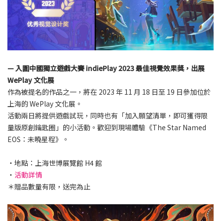
— 入圍中國獨立遊戲大賽 indiePlay 2023 最佳視覺效果獎，出展
WePlay 文化展
作為被提名的作品之一，將在 2023 年 11 月 18 日至 19 日參加位於
上海的 WePlay 文化展。
活動兩日將提供遊戲試玩，同時也有「加入願望清單，即可獲得限
量版原創鑰匙圈」的小活動。歡迎到現場體驗《The Star Named
EOS：未曉星程》。
・地點：上海世博展覽館 H4 館
・
活動詳情
＊贈品數量有限，送完為止