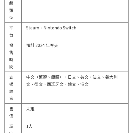
戲
類
型
平
Steam、Nintendo Switch
台
發
預計 2024 年春天
售
時
間
支
中文（繁體、簡體）、日文、英文、法文、義大利
援
文、德文、西班牙文、韓文、俄文
語
言
售
未定
價
玩
1人