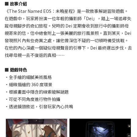
■ 故事介紹
《The Star Named EOS：未曉星程》是一款敘事解謎冒險遊戲。
在遊戲中，玩家將扮演一位年輕的攝影師「Dei」，踏上一場追尋失
蹤母親腳步的奇幻旅程。兒時的 Dei 定期會收到旅行中的攝影師母
親寄來的信，信中總會附上一張美麗的旅行風景照。直到某天，Dei
發現照片內有些奇異之處，讓他曾深信不疑的一切頓時備受挑戰。
在他的內心深處一個疑似母親聲音的引導下，Dei 最終邁出步伐，去
找尋母親一去不復返的真相⋯⋯
■ 遊戲特色
・全手繪的細膩美術風格
・細緻描繪的 360 度環景
・根據畫面中隱含的線索破解謎題
・可從不同角度進行物件拍攝
・透過鏡頭敘述，引發玩家內心共鳴