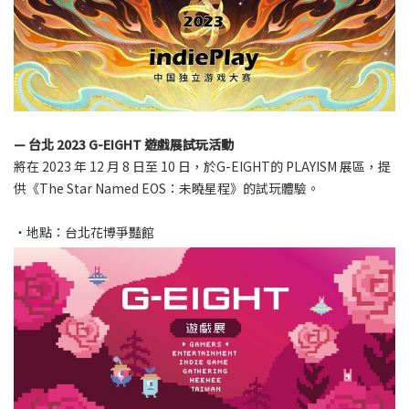
— 台北 2023 G-EIGHT 遊戲展試玩活動
將在 2023 年 12 月 8 日至 10 日，於G-EIGHT的 PLAYISM 展區，提
供《The Star Named EOS：未曉星程》的試玩體驗。
・地點：台北花博爭豔館