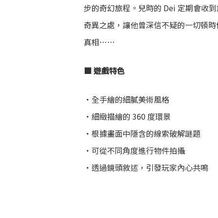
步的奇幻旅程。兒時的 Dei 定期會
奇異之處，讓他曾深信不疑的一切頓時
真相⋯⋯
■ 遊戲特色
・全手繪的細膩美術風格
・細緻描繪的 360 度環景
・根據畫面中隱含的線索破解謎題
・可從不同角度進行物件拍攝
・透過鏡頭敘述，引發玩家內心共鳴