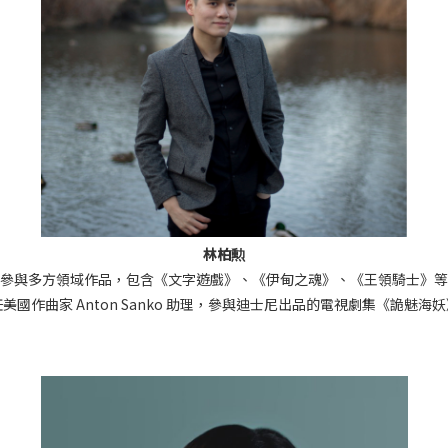
林柏勲
參與多方領域作品，包含《文字遊戲》、《伊甸之魂》、《王領騎士》等
美國作曲家 Anton Sanko 助理，參與迪士尼出品的電視劇集《詭魅海