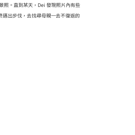
景照。直到某天，Dei 發現照片內有些
最終邁出步伐，去找尋母親一去不復返的