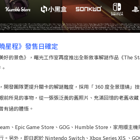
OS：未曉星程》發售日確定
的景色》，曙光工作室再度推出全新敘事解謎作品《The Star 
行。
開發團隊更提升關卡的解謎難度，採用「 360 度全景環繞」
眼前所見的事物，從一張張泛黃的舊照片、充滿回憶的老舊收藏
曾有過的體悟。
am、Epic Game Store、GOG、Humble Store，家用版主機則
|S 上發行。另外，即日起於 Nintendo Switch、Xbox Series X|