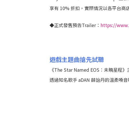
享有 10% 折扣，實際情況以各平台商
◆正式發售預告Trailer：
https://www
遊戲主題曲搶先試聽
《The Star Named EOS：未曉星
透過知名歌手 aDAN
薛詒丹
的溫柔嗓音