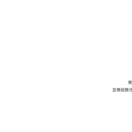
曾
並曾經擔任