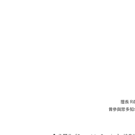
擅長 
曾參與眾多知名