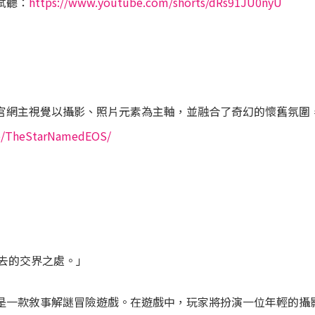
先試聽：
https://www.youtube.com/shorts/dRs91JU0nyU
：未曉星程》官網主視覺以攝影、照片元素為主軸，並融合了奇幻的懷舊
.co/TheStarNamedEOS/
去的交界之處。」
：未曉星程》是一款敘事解謎冒險遊戲。在遊戲中，玩家將扮演一位年輕的