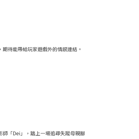
氛圍，期待能帶給玩家遊戲外的情感連結。
攝影師「Dei」，踏上一場追尋失蹤母親腳