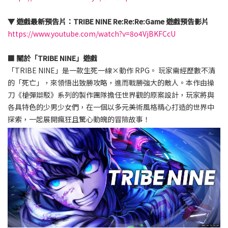
▼ 遊戲最新預告片：TRIBE NINE Re:Re:Re:Game 遊戲預告影片
https://www.youtube.com/watch?v=8o4VjBKFCcU
■ 關於「TRIBE NINE」遊戲
「TRIBE NINE」是一款生死一線×動作 RPG。 玩家需經歷數不清
的「死亡」，來領悟出致勝攻略，進而戰勝強大的敵人。本作由操
刀《槍彈辯駁》系列的製作團隊擔任世界觀的原案設計，玩家將與
各具特色的少男少女們，在一個以多元美術風格精心打造的世界中
探索，一起展開瘋狂且驚心動魄的冒險故事！