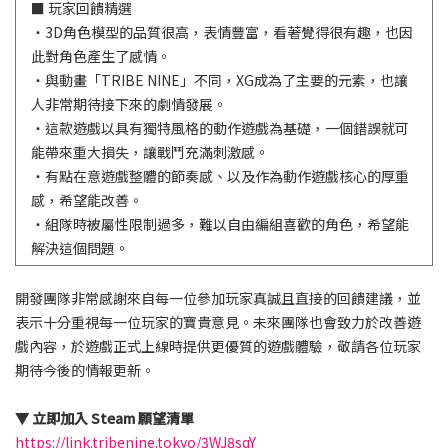
■ 玩家回饋精選
・3D角色模型的品質很高，表情豐富，看著覺得很有趣，也因
此對角色產生了感情。
・與動畫「TRIBE NINE」不同，XG成為了主要的元素，也讓
人非常期待接下來的劇情發展。
・這款遊戲以具有獨特風格的動作遊戲為基礎，一個錯誤就可
能帶來重大損失，讓戰鬥充滿刺激感。
・有點在意遊戲整體的節奏感、以及作為動作遊戲核心的厚重
感，希望能改善。
・組隊時被屬性限制過多，難以自由編組喜歡的角色，希望能
解決這個問題。
開發團隊非常感謝來自每一位參加玩家真誠且直接的回饋建議，並
表示十分重視每一位玩家的寶貴意見。未來團隊也會致力於改善遊
戲內容，於遊戲正式上線時提供更優質的遊戲體驗，敬請各位玩家
期待今後的情報更新。
▼ 立即加入 Steam 願望清單
https://link.tribenine.tokyo/3WJ8sqY