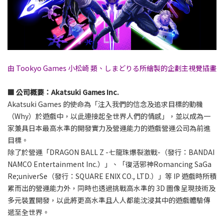
由 Tookyo Games 小松崎 類、しまどりる所繪製的企劃主視覺插畫
■ 公司概要：Akatsuki Games Inc.
Akatsuki Games 的使命為「注入我們的信念及追求目標的動機
（Why）於遊戲中，以此連接起全世界人們的情感」，並以成為一
家兼具日本最高水準的開發實力及營運能力的遊戲營運公司為前進
目標。
除了於營運「DRAGON BALL Z -七龍珠爆裂激戰-（發行：BANDAI
NAMCO Entertainment Inc.）」、「復活邪神Romancing SaGa
Re;univerSe（發行：SQUARE ENIX CO., LTD.）」等 IP 遊戲時所積
累而出的營運能力外，同時也透過挑戰高水準的 3D 圖像呈現技術及
多元裝置開發，以此將更高水準且人人都能沈浸其中的遊戲體驗傳
遞至全世界。