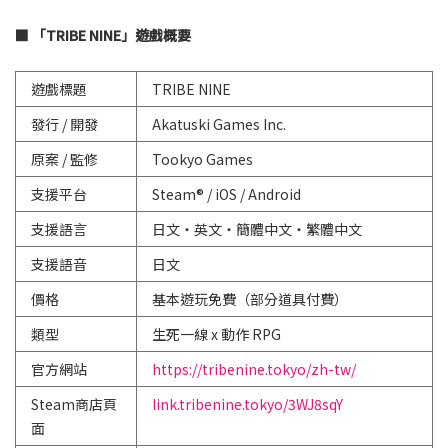
■ 「TRIBE NINE」遊戲概要
遊戲標題
TRIBE NINE
發行 / 開發
Akatuski Games Inc.
原案 / 監修
Tookyo Games
支援平台
Steam® / iOS / Android
支援語言
日文・英文・簡體中文・繁體中文
支援語音
日文
價格
基本遊玩免費（部分道具付費）
類型
生死一線 x 動作 RPG
官方網站
https://tribenine.tokyo/zh-tw/
Steam商店頁
link.tribenine.tokyo/3WJ8sqY
面