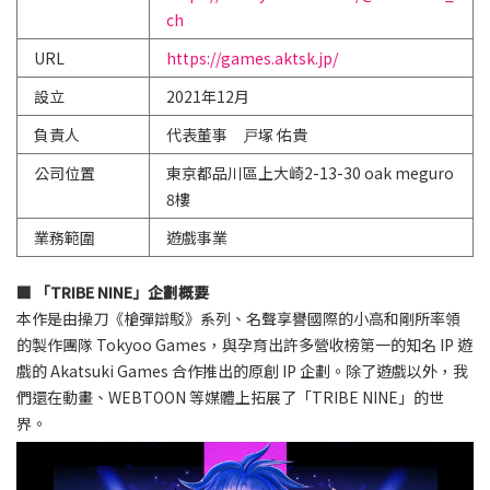
ch
URL
https://games.aktsk.jp/
設立
2021年12月
負責人
代表董事 戸塚 佑貴
公司位置
東京都品川區上大崎2-13-30 oak meguro
8樓
業務範圍
遊戲事業
■ 「TRIBE NINE」企劃概要
本作是由操刀《槍彈辯駁》系列、名聲享譽國際的小高和剛所率領
的製作團隊 Tokyoo Games，與孕育出許多營收榜第一的知名 IP 遊
戲的 Akatsuki Games 合作推出的原創 IP 企劃。除了遊戲以外，我
們還在動畫、WEBTOON 等媒體上拓展了「TRIBE NINE」的世
界。