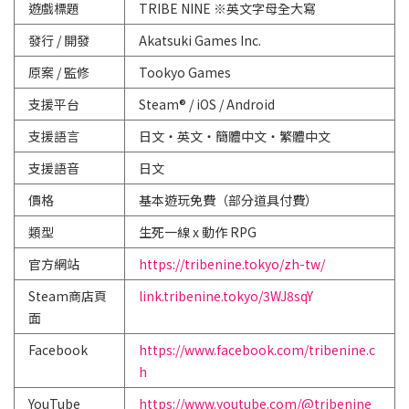
遊戲標題
TRIBE NINE ※英文字母全大寫
發行 / 開發
Akatsuki Games Inc.
原案 / 監修
Tookyo Games
支援平台
Steam® / iOS / Android
支援語言
日文・英文・簡體中文・繁體中文
支援語音
日文
價格
基本遊玩免費（部分道具付費）
類型
生死一線 x 動作 RPG
官方網站
https://tribenine.tokyo/zh-tw/
Steam商店頁
link.tribenine.tokyo/3WJ8sqY
面
Facebook
https://www.facebook.com/tribenine.c
h
YouTube
https://www.youtube.com/@tribenine_