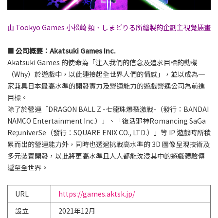
由 Tookyo Games 小松崎 類、しまどりる所繪製的企劃主視覺插畫
■ 公司概要：Akatsuki Games Inc.
Akatsuki Games 的使命為「注入我們的信念及追求目標的動機
（Why）於遊戲中，以此連接起全世界人們的情感」，並以成為一
家兼具日本最高水準的開發實力及營運能力的遊戲營運公司為前進
目標。
除了於營運「DRAGON BALL Z -七龍珠爆裂激戰-（發行：BANDAI
NAMCO Entertainment Inc.）」、「復活邪神Romancing SaGa
Re;univerSe（發行：SQUARE ENIX CO., LTD.）」等 IP 遊戲時所積
累而出的營運能力外，同時也透過挑戰高水準的 3D 圖像呈現技術及
多元裝置開發，以此將更高水準且人人都能沈浸其中的遊戲體驗傳
遞至全世界。
URL
https://games.aktsk.jp/
設立
2021年12月