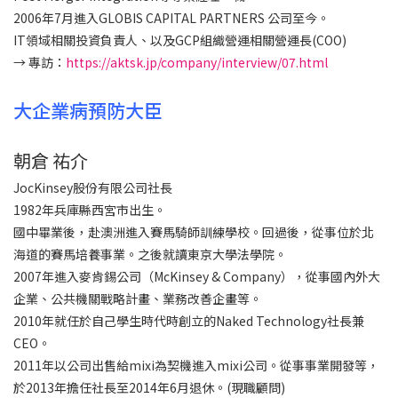
2006年7月進入GLOBIS CAPITAL PARTNERS 公司至今。
IT領域相關投資負責人、以及GCP組織營運相關營運長(COO)
→ 專訪：
https://aktsk.jp/company/interview/07.html
大企業病預防大臣
朝倉 祐介
JocKinsey股份有限公司社長
1982年兵庫縣西宮市出生。
國中畢業後，赴澳洲進入賽馬騎師訓練學校。回過後，從事位於北
海道的賽馬培養事業。之後就讀東京大學法學院。
2007年進入麥肯錫公司（McKinsey & Company），從事國內外大
企業、公共機關戰略計畫、業務改善企畫等。
2010年就任於自己學生時代時創立的Naked Technology社長兼
CEO。
2011年以公司出售給mixi為契機進入mixi公司。從事事業開發等，
於2013年擔任社長至2014年6月退休。(現職顧問)