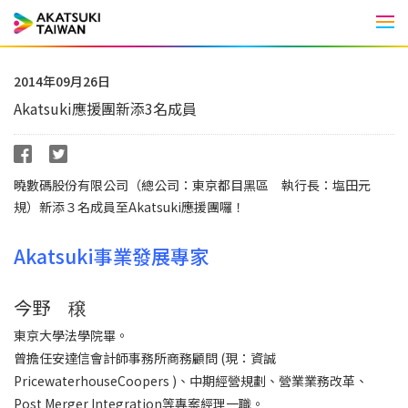
Men
2014年09月26日
Akatsuki應援團新添3名成員
曉數碼股份有限公司（總公司：東京都目黑區 執行長：塩田元
規）新添３名成員至Akatsuki應援團囉！
Akatsuki事業發展專家
今野 穣
東京大學法學院畢。
曾擔任安達信會計師事務所商務顧問 (現：
資誠
PricewaterhouseCoopers
)、中期經營規劃、營業業務改革、
Post Merger Integration等專案經理一職。