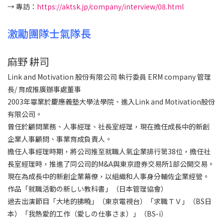
→ 專訪：
https://aktsk.jp/company/interview/08.html
激勵團隊士氣隊長
麻野 耕司
Link and Motivation 股份有限公司 執行委員 ERM company 管理
長/ 育成推廣辦事處董事
2003年畢業於慶應義塾大學法學院、進入Link and Motivation股份
有限公司。
曾任於顧問業務、人事經理、社長室經理，現在擔任成長中的新創
企業人事顧問、事業育成負責人。
擔任人事經理時期，將公司推至就職人氣企業排行第38位，擔任社
長室經理時，推進了同公司的M&A與東京證券交易所1部公開交易。
現在為成長中的新創企業幕僚，以組織和人事身分輔佐企業經營。
作品「就職活動の新しい教科書」（日本管理協會）
過去出演節目「大地的拂曉」（東京電視台）「求職ＴＶ」（BS日
本）「我熱愛的工作（愛しの仕事さま）」（BS-i）