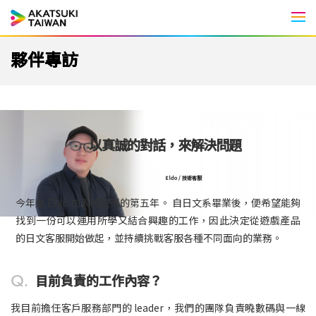
Men
夥伴專訪
以真誠的對話，來解決問題
Eldo / 技術客服
今年是 Eldo 加入曉數碼的第五年。 自日文系畢業後，便希望能夠
找到一份可以運用所學又結合興趣的工作，因此決定從遊戲產品
的日文客服開始做起，並持續挑戰客服各種不同面向的業務。
Q.
目前負責的工作內容？
我目前擔任客戶服務部門的 leader，我們的團隊負責曉數碼與一線