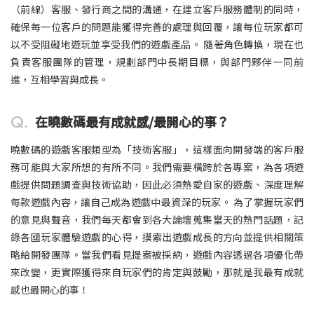
（前線）客服、發行商之間的溝通，在建立客戶服務體制的同時，
確保每一位客戶的問題能獲得完善的處理與回覆，讓每位玩家都可
以不受阻礙地遊玩並享受我們的遊戲產品。 隨著角色轉換，現在也
負責客服團隊的管理，規劃部門中長期目標，與部門夥伴一同前
進，互相學習與成長。
Q.
在曉數碼最有成就感/最開心的事？
曉數碼的遊戲客服類型為「技術客服」，這樣面向開發端的客戶服
務可能與大家所想的有所不同。我們需要橫跨於各專案，為各項遊
戲提供問題調查與技術協助，因此必須熱愛自家的遊戲、深度理解
每款遊戲內容，讓自己成為遊戲中最資深的玩家。 為了掌握玩家們
的意見與聲音，我們每天都會到各大論壇蒐集當天的熱門話題，記
錄各國玩家體驗遊戲的心得，摸索出遊戲成長的方向並提供相關策
略給開發團隊。當我們看見提案被採納，遊戲內容透過各項優化帶
來改變，更實際獲得來自玩家們的肯定與鼓勵，那就是我最有成就
感也最開心的事！