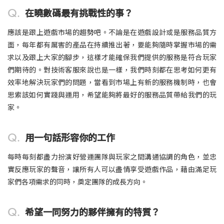
Q.
在曉數碼最有挑戰性的事？
應該是跟上遊戲市場的趨勢吧。不論是在遊戲設計或是服務品質方
面，每年都有厲害的產品在持續推出著，要能夠隨時掌握市場的需
求以及跟上大家的腳步，這樣才能確保我們提供的服務是符合玩家
們期待的。對技術客服來說也是一樣，我們時刻都在思考如何更有
效率地解決玩家們的問題，當看到市場上有新的服務機制時，也會
思索該如何實踐與運用，希望能夠將最好的服務品質帶給我們的玩
家。
Q.
用一句話形容你的工作
每時每刻都盡力扮演好營運團隊與玩家之間溝通協調的角色，並忠
實反應玩家的聲音，讓所有人可以盡情享受遊戲作品，藉由滿足玩
家們各項需求的同時，奠定團隊的成長方向。
Q.
希望一同努力的夥伴擁有的特質？