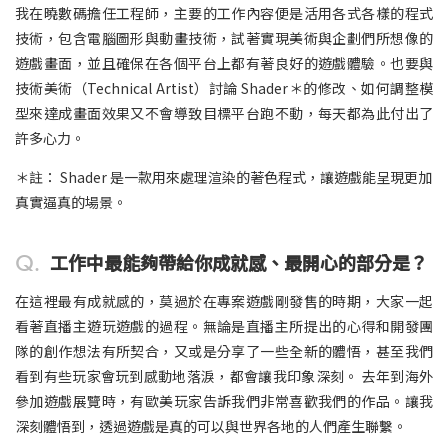
我在曉數碼擔任工程師，主要的工作內容便是活用各式各樣的程式
技術，包含電腦圖形與動畫技術，試著實現美術與企劃們所想像的
遊戲畫面，並且確保在各個平台上都有著良好的遊戲體驗。也要與
技術美術（Technical Artist）討論 Shader＊的修改、如何調整模
型來達成畫面效果又不會導致目標平台跑不動，每天都為此付出了
許多心力。
＊註： Shader 是一款用來處理渲染的著色程式，讓遊戲能呈現更加
真實逼真的場景。​​
Q.
工作中最能夠帶給你成就感、最開心的部分是？
在這裡最有成就感的，莫過於在專案遊戲剛發售的時期，大家一起
看著直播主遊玩遊戲的過程。無論是直播主所提出的心得和開發團
隊的創作想法有所契合，又或是分享了一些全新的體悟，甚至我們
看到有些玩家會玩到感動地落淚，都會讓我印象深刻。 去年到海外
參加遊戲展覽時，有歐美玩家告訴我們非常喜歡我們的作品。讓我
深刻體悟到，透過遊戲是真的可以與世界各地的人們產生聯繫。