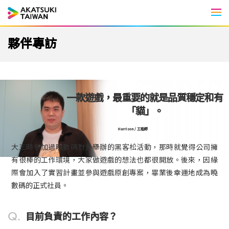
Men
夥伴專訪
一款遊戲，最重要的就是品質穩定和有
「貓」。
Harrison / 工程師
大三時參加過曉數碼對外舉辦的黑客松活動，那時就覺得公司擁
有很棒的工作環境，大家做遊戲的想法也都很開放。後來，因緣
際會加入了實習計畫並參與遊戲原創專案，畢業後幸運地成為曉
數碼的正式社員。
Q.
目前負責的工作內容？